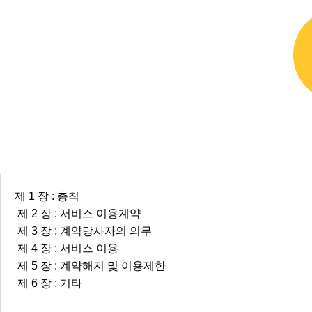
제 1 장 : 총칙
제 2 장 : 서비스 이용계약
제 3 장 : 계약당사자의 의무
제 4 장 : 서비스 이용
제 5 장 : 계약해지 및 이용제한
제 6 장 : 기타